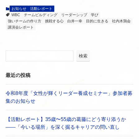
お知らせ
活動レポート
WBC
チームビルディング
リーダーシップ
学び
強いチームの作り方
挑戦する心
白井一幸
目的に生きる
社内木鶏会
講演会レポート
検索
最近の投稿
令和8年度「女性が輝くリーダー養成セミナー」参加者募
集のお知らせ
【活動レポート】35歳〜55歳の葛藤にどう寄り添うか
——「今いる場所」を深く掘るキャリアの問い直し