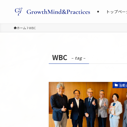
トップペー
ホーム
WBC
WBC
– tag –
活動