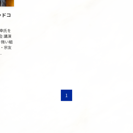
ッドコ
幸氏を
会 講演
 強い組
人・宗友
.
1