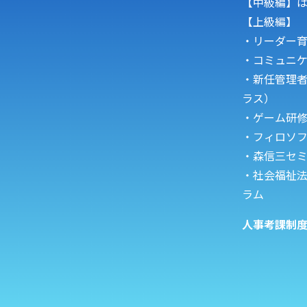
【中級編】
【上級編】
・リーダー
・コミュニ
・新任管理
ラス）
・
ゲーム研
・フィロソ
・森信三セ
・
社会福祉法
ラム
人事考課制