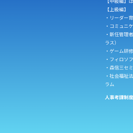
【中級編】
【上級編】
・リーダー
・コミュニ
・新任管理
ラス）
・
ゲーム研
・フィロソ
・森信三セ
・
社会福祉法
ラム
人事考課制