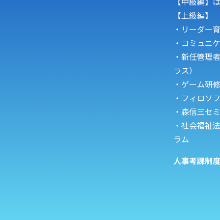
【中級編】
【上級編】
・リーダー
・コミュニ
・新任管理
ラス）
・
ゲーム研
・フィロソ
・森信三セ
・
社会福祉法
ラム
人事考課制